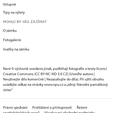
Vstupné
Tipy na výlety
MOHLO BY VÁS ZAJÍMAT
O zámku
Fotogalerie
Svatby na zámku
Není-li výslovně uvedeno jinak, podléhají fotografie a texty
licenci
Creative Commons
(CC BY-NC-ND 3.0 CZ) (Uveďte autora |
Neužívejte dílo komerčně | Nezasahujte do díla). Při užití obsahu
uvádějte odkaz na stránky www.npu.cz a „zdroj: Národní památkový
ústav“
Právní ujednání
Prohlášení o přístupnosti
Řešení
spotřebitelských sporů
Všeobecné obchodní podmínky