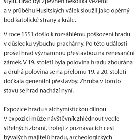
stylu. Hrad byl zpevněn několika věžemi
a v průběhu Husitských válek sloužil jako opěrný
bod katolické strany a krále.
V roce 1551 došlo k rozsáhlému poškození hradu
v důsledku výbuchu prachárny. Po této události
prošel hrad významnou přestavbou na renesanční
zámek. V 19. století byla polovina hradu zbourána
a druhá polovina se na přelomu 19. a 20. století
dočkala generální přestavby. Zhruba v tomto
stavu se hrad nachází nyní.
Expozice hradu s alchymistickou dílnou
V expozici může návštěvník zhlédnout vedle
střelných zbraní, trofejí z poznávacích cest
bývalých majitelů hradu, archeologických