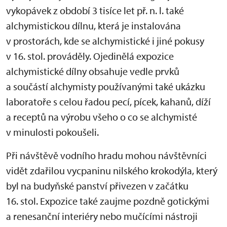
vykopávek z období 3 tisíce let př. n. l. také
alchymistickou dílnu, která je instalována
v prostorách, kde se alchymistické i jiné pokusy
v 16. stol. prováděly. Ojedinělá expozice
alchymistické dílny obsahuje vedle prvků
a součástí alchymisty používanými také ukázku
laboratoře s celou řadou pecí, pícek, kahanů, díží
a receptů na výrobu všeho o co se alchymisté
v minulosti pokoušeli.
Při návštěvě vodního hradu mohou návštěvníci
vidět zdařilou vycpaninu nilského krokodýla, který
byl na budyňské panství přivezen v začátku
16. stol. Expozice také zaujme pozdně gotickými
a renesanční interiéry nebo mučícími nástroji