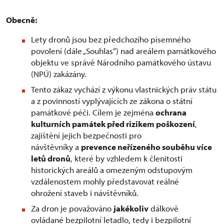
Obecně:
Lety dronů jsou bez předchozího písemného
povolení (dále „Souhlas“) nad areálem památkového
objektu ve správě Národního památkového ústavu
(NPÚ) zakázány.
Tento zákaz vychází z výkonu vlastnických práv státu
a z povinností vyplývajících ze zákona o státní
památkové péči. Cílem je zejména
ochrana
kulturních památek před rizikem poškození
,
zajištění jejich bezpečnosti pro
návštěvníky a
prevence neřízeného souběhu více
letů dronů
, které by vzhledem k členitosti
historických areálů a omezeným odstupovým
vzdálenostem mohly představovat reálné
ohrožení staveb i návštěvníků.
Za dron je považováno
jakékoliv
dálkově
ovládané bezpilotní letadlo, tedy i bezpilotní