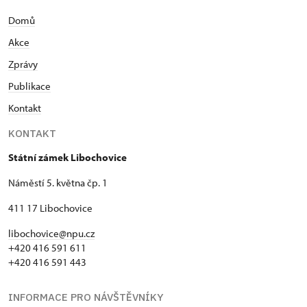
teritoriální studia, obor management cestovního
Domů
ruchu na Vysoké škole obchodní v Praze. Na státní
zámek Libochovice poprvé přišla v roce 1996 jako
Akce
externí průvodkyně. Na trvalo se tam vrátila v roce
Zprávy
2005, kdy nastoupila jako správce depozitáře. Je
dlouholetou členkou organizace Junák – Český
Publikace
skaut z.s., v libochovickém středisku vede oddíl
Kontakt
malých světlušek. Aktivně spolupracuje s
občanskými sdruženími, které se podílejí na
KONTAKT
pořádání a organizaci kulturních a společenských
Státní zámek Libochovice
akcí v okolí. Mnoho let působí v kulturní komisi
města Libochovice.
Náměstí 5. května čp. 1
411 17 Libochovice
libochovice@npu.cz
+420 416 591 611
+420 416 591 443
INFORMACE PRO NÁVŠTĚVNÍKY