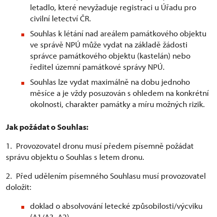
letadlo, které nevyžaduje registraci u Úřadu pro
civilní letectví ČR.
Souhlas k létání nad areálem památkového objektu
ve správě NPÚ může vydat na základě žádosti
správce památkového objektu (kastelán) nebo
ředitel územní památkové správy NPÚ.
Souhlas lze vydat maximálně na dobu jednoho
měsíce a je vždy posuzován s ohledem na konkrétní
okolnosti, charakter památky a míru možných rizik.
Jak požádat o Souhlas:
1. Provozovatel dronu musí předem písemně požádat
správu objektu o Souhlas s letem dronu.
2. Před udělením písemného Souhlasu musí provozovatel
doložit:
doklad o absolvování letecké způsobilosti/výcviku
(A1/A3, A2)