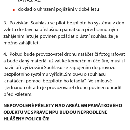
doklad o uhrazení pojištění v době letu
3. Po získání Souhlasu se pilot bezpilotního systému v den
vzletu dostaví na příslušnou památku a před samotným
zahájením letu je povinen požádat o ústní souhlas, že je
možno zahájit let.
4. Pokud bude provozovatel dronu natáčet či fotografovat
a bude daný materiál užívat ke komerčním účelům, musí si
navíc při vyřizování Souhlasu se zapojením do provozu
bezpilotního systému vyřídit „Smlouvu o souhlasu
k natáčení pomocí bezpilotního letadla“. Ve smlouvě
sjednanou úhradu je provozovatel dronu povinen uhradit
před vzletem.
NEPOVOLENÉ PŘELETY NAD AREÁLEM PAMÁTKOVÉHO
OBJEKTU VE SPRÁVĚ NPÚ BUDOU NEPRODLENĚ
HLÁŠENY POLICII ČR!