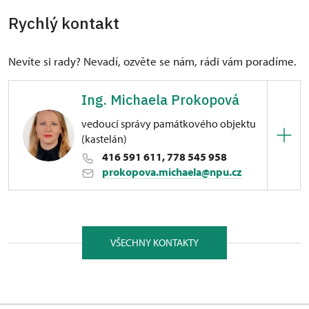
Rychlý kontakt
Nevíte si rady? Nevadí, ozvěte se nám, rádi vám poradíme.
Ing. Michaela Prokopová
vedoucí správy památkového objektu
(kastelán)
416 591 611, 778 545 958
prokopova.michaela@npu.cz
ÚPS v Ústí nad Labem
náměstí 5. května 1/, Libochovice 41117
VŠECHNY KONTAKTY
Michaela pochází z nedaleké Budyně nad Ohří.
Absolvovala bakalářské studium, obor pedagogika
volného času na Univerzitě J. E. Purkyně v Ústí nad
Labem a magisterský program mezinárodní