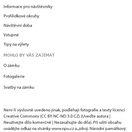
Informace pro návštěvníky
Prohlídkové okruhy
Návštěvní doba
Vstupné
Tipy na výlety
MOHLO BY VÁS ZAJÍMAT
O zámku
Fotogalerie
Svatby na zámku
Není-li výslovně uvedeno jinak, podléhají fotografie a texty
licenci
Creative Commons
(CC BY-NC-ND 3.0 CZ) (Uveďte autora |
Neužívejte dílo komerčně | Nezasahujte do díla). Při užití obsahu
uvádějte odkaz na stránky www.npu.cz a „zdroj: Národní památkový