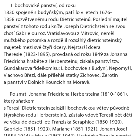
Libochovické panství, od roku
1830 spojené s budyňským, patřilo v letech 1676-
1858 rozvětvenému rodu Dietrichsteinů. Poslední majitel
panství z tohoto rodu kníže Joseph Dietrichstein se svou
chotí Gabrielou roz. Vratislavovou z Mitrovic, neměl
mužského potomka a rozdělil rozsáhlý dietrichsteinský
majetek mezi své čtyři dcery. Nejstarší dcera
Theresie (1823-1895), provdaná od roku 1849 za Johanna
Friedricha hraběte z Herbersteinu, získala panství tzv.
Gundakarova fideikomisu: Libochovice s Budyní, Nepomyšl,
Vlachovo Březí, dále přilehlé statky Zíchovec, Žerotín
a panství v Dolních Kouncích na Moravě.
Po smrti Johanna Friedricha Herbersteina (1810-1861),
který sňatkem
s Teresií Dietrichstein založil libochovickou větev původně
štýrského rodu Herbersteinů, zůstalo vdově Teresii pět dětí
ve věku do deseti let: Franziska Seraphice (1850-1920),
Gabriele (1851-1923), Mariane (1851-1921), Johann Josef
(1854-1944) a Maria (1857-1943). Hraběnka Teresie panství