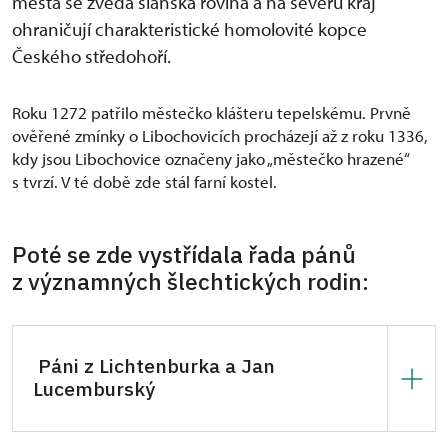
města se zvedá slánská rovina a na severu kraj
ohraničují charakteristické homolovité kopce
Českého středohoří.
Roku 1272 patřilo městečko klášteru tepelskému. Prvně
ověřené zmínky o Libochovicích procházejí až z roku 1336,
kdy jsou Libochovice označeny jako „městečko hrazené“
s tvrzí. V té době zde stál farní kostel.
Poté se zde vystřídala řada pánů
z významných šlechtických rodin:
Páni z Lichtenburka a Jan
Lucemburský
Podle dnes již nedochované listiny Libochovice