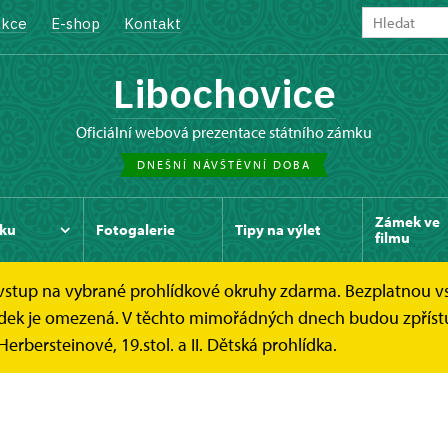
kce
E-shop
Kontakt
Libochovice
oficiální webová prezentace státního zámku
DNEŠNÍ NÁVŠTĚVNÍ DOBA
Zámek ve
ku
Fotogalerie
Tipy na výlet
filmu
e vstup na vybrané prohlídkové okruhy zdarma. Bezplatnou v
hlídek je omezená. V těchto mimořádných dnech budou zpříst
Herbersteinové, 19.stol. a II. Dětská prohlídka.