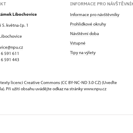
AKT
INFORMACE PRO NÁVŠTĚVNÍ
 zámek Libochovice
Informace pro návštěvníky
Prohlídkové okruhy
 5. května čp. 1
Návštěvní doba
Libochovice
Vstupné
vice@npu.cz
Tipy na výlety
16 591 611
16 591 443
 texty
licenci Creative Commons
(CC BY-NC-ND 3.0 CZ) (Uveďte
la). Při užití obsahu uvádějte odkaz na stránky www.npu.cz