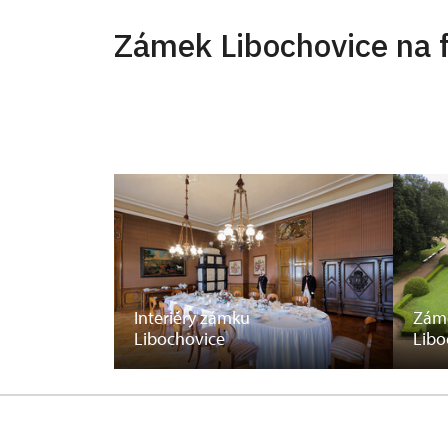
Zámek Libochovice na f
Interiéry zámku
Záme
Libochovice
Libo