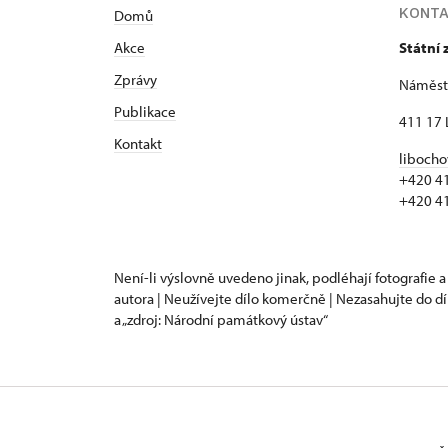
KONT
Domů
Akce
Státní
Zprávy
Náměstí
Publikace
411 17 
Kontakt
libocho
+420 4
+420 4
Není-li výslovně uvedeno jinak, podléhají fotografie a
autora | Neužívejte dílo komerčně | Nezasahujte do dí
a „zdroj: Národní památkový ústav“