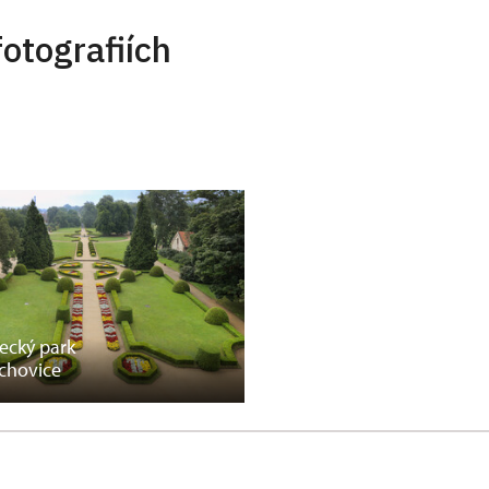
otografiích
cký park
chovice