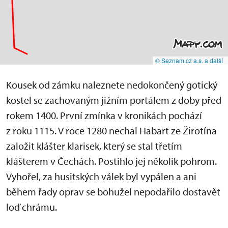
© Seznam.cz a.s. a další
Kousek od zámku naleznete nedokončený gotický
kostel se zachovaným jižním portálem z doby před
rokem 1400. První zmínka v kronikách pochází
z roku 1115. V roce 1280 nechal Habart ze Žirotína
založit klášter klarisek, který se stal třetím
klášterem v Čechách. Postihlo jej několik pohrom.
Vyhořel, za husitských válek byl vypálen a ani
během řady oprav se bohužel nepodařilo dostavět
loď chrámu.