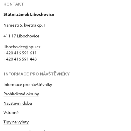
KONTAKT
Státní zámek Libochovice
Náměstí 5. května čp. 1
411 17 Libochovice
libochovice@npu.cz
+420 416 591 611
+420 416 591 443
INFORMACE PRO NÁVŠTĚVNÍKY
Informace pro návštěvníky
Prohlídkové okruhy
Návštěvní doba
Vstupné
Tipy na výlety