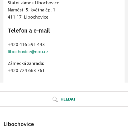
Státní zámek Libochovice
Náměstí 5. května čp. 1
411 17 Libochovice
Telefon a e-mail
+420 416 591 443
libochovice@npu.cz
Zámecká zahrada:
+420 724 663 761
© Seznam.cz a.s. a další
HLEDAT
Libochovice