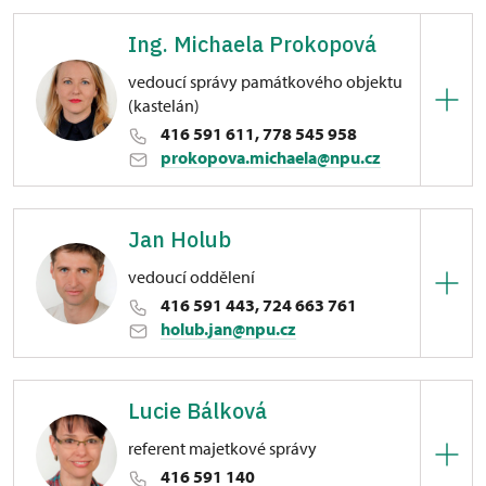
Ing. Michaela Prokopová
vedoucí správy památkového objektu
(kastelán)
416 591 611, 778 545 958
prokopova.michaela@npu.cz
Zámek Libochovice
Jan Holub
náměstí 5. května 1/, Libochovice
vedoucí oddělení
416 591 443, 724 663 761
holub.jan@npu.cz
Zámek Libochovice
Lucie Bálková
náměstí 5. května 1/, Libochovice
referent majetkové správy
416 591 140