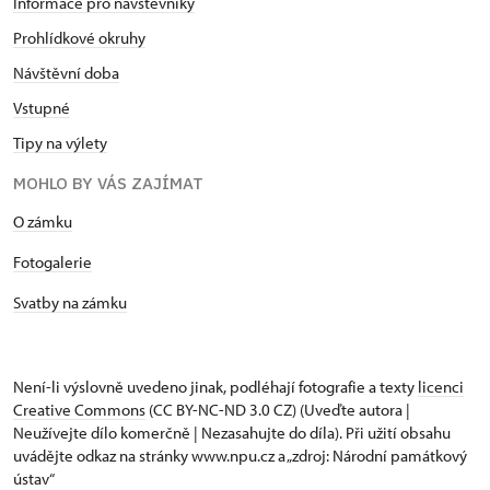
Informace pro návštěvníky
Prohlídkové okruhy
Návštěvní doba
Vstupné
Tipy na výlety
MOHLO BY VÁS ZAJÍMAT
O zámku
Fotogalerie
Svatby na zámku
Není-li výslovně uvedeno jinak, podléhají fotografie a texty
licenci
Creative Commons
(CC BY-NC-ND 3.0 CZ) (Uveďte autora |
Neužívejte dílo komerčně | Nezasahujte do díla). Při užití obsahu
uvádějte odkaz na stránky www.npu.cz a „zdroj: Národní památkový
ústav“