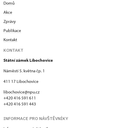
Domů
Akce
Zprávy
Publikace
Kontakt
KONTAKT
Státní zámek Libochovice
Náměstí 5. května čp. 1
411 17 Libochovice
libochovice@npu.cz
+420 416 591 611
+420 416 591 443
INFORMACE PRO NÁVŠTĚVNÍKY