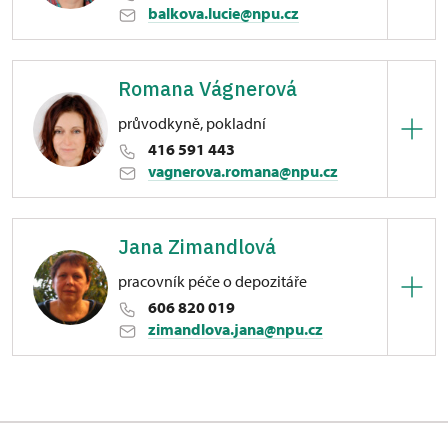
balkova.lucie@npu.cz
Zámek Libochovice
Romana Vágnerová
náměstí 5. května 1/, Libochovice
průvodkyně, pokladní
416 591 443
vagnerova.romana@npu.cz
Zámek Libochovice
Jana Zimandlová
náměstí 5. května 1/, Libochovice
pracovník péče o depozitáře
606 820 019
zimandlova.jana@npu.cz
Zámek Libochovice
náměstí 5. května 1/, Libochovice