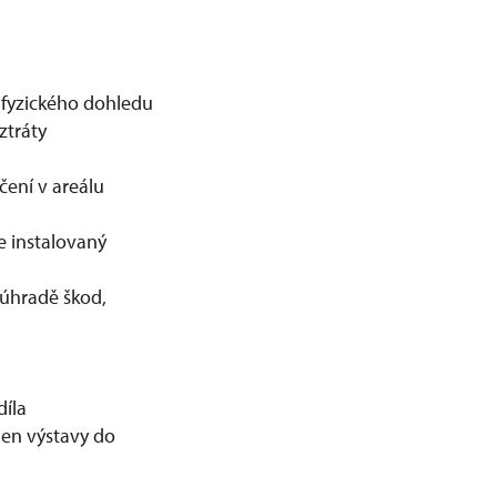
i fyzického dohledu
ztráty
čení v areálu
ze instalovaný
 úhradě škod,
díla
en výstavy do