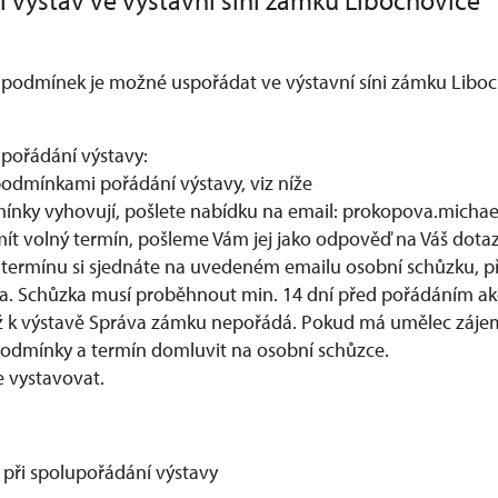
 výstav ve výstavní síni zámku Libochovice
podmínek je možné uspořádat ve výstavní síni zámku Liboc
 pořádání výstavy:
podmínkami pořádání výstavy, viz níže
ínky vyhovují, pošlete nabídku na email: prokopova.micha
t volný termín, pošleme Vám jej jako odpověď na Váš dotaz
 termínu si sjednáte na uvedeném emailu osobní schůzku, př
. Schůzka musí proběhnout min. 14 dní před pořádáním ak
sáž k výstavě Správa zámku nepořádá. Pokud má umělec záj
 podmínky a termín domluvit na osobní schůzce.
 vystavovat.
při spolupořádání výstavy