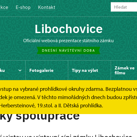
kce
E-shop
Kontakt
Libochovice
oficiální webová prezentace státního zámku
DNEŠNÍ NÁVŠTĚVNÍ DOBA
Zámek ve
ku
Fotogalerie
Tipy na výlet
filmu
e vstup na vybrané prohlídkové okruhy zdarma. Bezplatnou v
Podmínky spolupráce
hlídek je omezená. V těchto mimořádných dnech budou zpříst
Herbersteinové, 19.stol. a II. Dětská prohlídka.
ky spolupráce