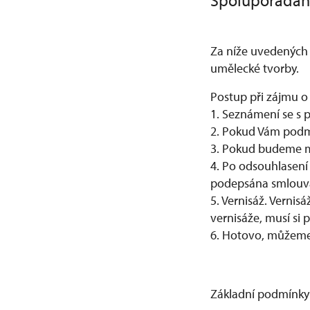
Spolupořádání
Za níže uvedených 
umělecké tvorby.
Postup při zájmu o
1. Seznámení se s 
2. Pokud Vám podm
3. Pokud budeme mí
4. Po odsouhlasení
podepsána smlouva
5. Vernisáž. Verni
vernisáže, musí si
6. Hotovo, můžeme
Základní podmínky 