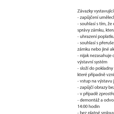
Závazky vystavujíc
- zapůjčení uměle
- souhlasí s tím, ž
správy zámku, kter
- uhrazení poplatk
- souhlasí s přeru
zámku nebo jiné a
- nijak nezasahuje 
výstavní systém
- složí do pokladn
které případně vznik
- vstup na výstavu
- zapůjčí obrazy 
- v případě zprost
- demontáž a odvoz
14:00 hodin
- bez platné smlou