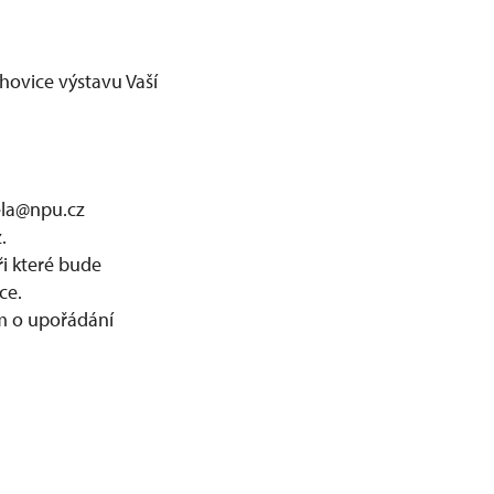
hovice výstavu Vaší
ela@npu.cz
.
i které bude
ce.
em o upořádání