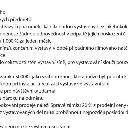
ího:
ckých předmětů
e obrazy či jiná umělecká díla budou vystaveny bez jakéhokol
á nenese žádnou odpovědnost v případě jejich poškození či 
u 1.000Kč za jeden měsíc
šením/ukončením výstavy, v době případného filmového natá
kce
do celistvosti stěn výstavní síně, pro vystavování slouží pou
y zámku 5000Kč jako vratnou kauci, která může být použita k
nou při instalaci a realizaci výstavy ve výstavní síni
 je pro návštěvníky zdarma
bez nároku na odměnu
ředkování prodeje náleží Správě zámku 20 % z prodejní ceny 
 vystavovaných děl musí proběhnout nejpozději poslední d
vy není možné výstavu uspořádat