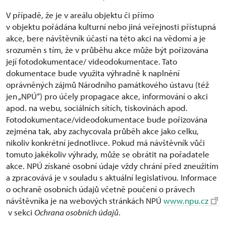
V případě, že je v areálu objektu či přímo
v objektu pořádána kulturní nebo jiná veřejnosti přístupná
akce, bere návštěvník účastí na této akci na vědomí a je
srozuměn s tím, že v průběhu akce může být pořizována
její fotodokumentace/ videodokumentace. Tato
dokumentace bude využita výhradně k naplnění
oprávněných zájmů Národního památkového ústavu (též
jen „NPÚ“) pro účely propagace akce, informování o akci
apod. na webu, sociálních sítích, tiskovinách apod.
Fotodokumentace/videodokumentace bude pořizována
zejména tak, aby zachycovala průběh akce jako celku,
nikoliv konkrétní jednotlivce. Pokud má návštěvník vůči
tomuto jakékoliv výhrady, může se obrátit na pořadatele
akce. NPÚ získané osobní údaje vždy chrání před zneužitím
a zpracovává je v souladu s aktuální legislativou. Informace
o ochraně osobních údajů včetně poučení o právech
návštěvníka je na webových stránkách NPÚ
www.npu.cz
v sekci
Ochrana osobních údajů
.