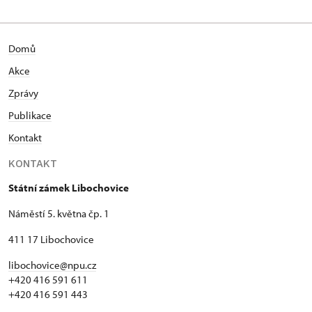
Domů
Akce
Zprávy
Publikace
Kontakt
KONTAKT
Státní zámek Libochovice
Náměstí 5. května čp. 1
411 17 Libochovice
libochovice@npu.cz
+420 416 591 611
+420 416 591 443