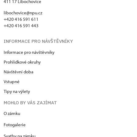
411 17 Libochovice
libochovice@npu.cz
+420 416 591 611
+420 416 591 443
INFORMACE PRO NÁVŠTĚVNÍKY
Informace pro návštěvníky
Prohlídkové okruhy
Návštěvní doba
Vstupné
Tipy na výlety
MOHLO BY VÁS ZAJÍMAT
O zámku
Fotogalerie
Svatby na zámku