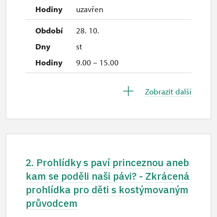
uzavřen
28. 10.
st
9.00 – 15.00
31. 10.-1. 11.
Zobrazit další
so–ne
9.00 – 15.00
2. 11.-30. 11.
2. Prohlídky s paví princeznou aneb
uzavřen
kam se poděli naši pávi? - Zkrácená
prohlídka pro děti s kostýmovaným
1. 12.-31. 12.
průvodcem