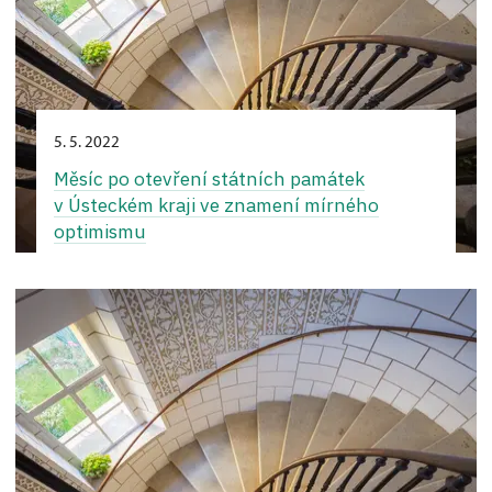
5. 5. 2022
Měsíc po otevření státních památek
v Ústeckém kraji ve znamení mírného
optimismu