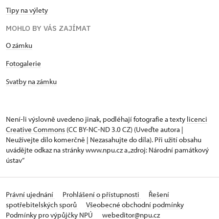
Tipy na výlety
MOHLO BY VÁS ZAJÍMAT
O zámku
Fotogalerie
Svatby na zámku
Není-li výslovně uvedeno jinak, podléhají fotografie a texty
licenci
Creative Commons
(CC BY-NC-ND 3.0 CZ) (Uveďte autora |
Neužívejte dílo komerčně | Nezasahujte do díla). Při užití obsahu
uvádějte odkaz na stránky www.npu.cz a „zdroj: Národní památkový
ústav“
Právní ujednání
Prohlášení o přístupnosti
Řešení
spotřebitelských sporů
Všeobecné obchodní podmínky
Podmínky pro výpůjčky NPÚ
webeditor@npu.cz