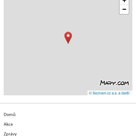
+
−
© Seznam.cz a.s. a další
Domů
Akce
Zprávy