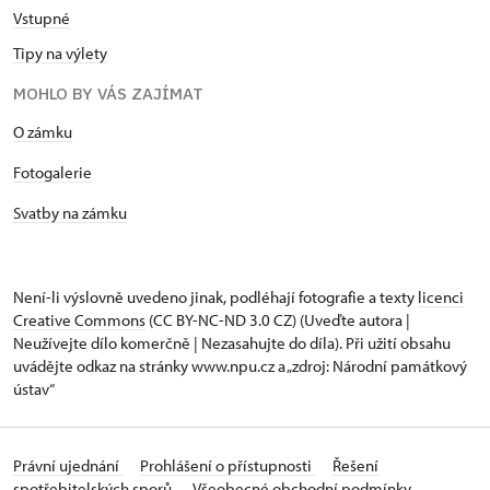
Vstupné
Tipy na výlety
MOHLO BY VÁS ZAJÍMAT
O zámku
Fotogalerie
Svatby na zámku
Není-li výslovně uvedeno jinak, podléhají fotografie a texty
licenci
Creative Commons
(CC BY-NC-ND 3.0 CZ) (Uveďte autora |
Neužívejte dílo komerčně | Nezasahujte do díla). Při užití obsahu
uvádějte odkaz na stránky www.npu.cz a „zdroj: Národní památkový
ústav“
Právní ujednání
Prohlášení o přístupnosti
Řešení
spotřebitelských sporů
Všeobecné obchodní podmínky